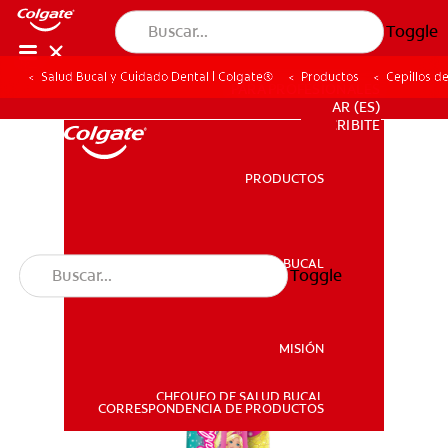
Toggle
Salud Bucal y Cuidado Dental | Colgate®
Productos
Cepillos d
PARA PROFESIONALES
AR (ES)
SUSCRIBITE
PRODUCTOS
PRODUCTOS
SALUD BUCAL
Toggle
SALUD BUCAL
MISIÓN
CHEQUEO DE SALUD BUCAL
MISIÓN
CORRESPONDENCIA DE PRODUCTOS