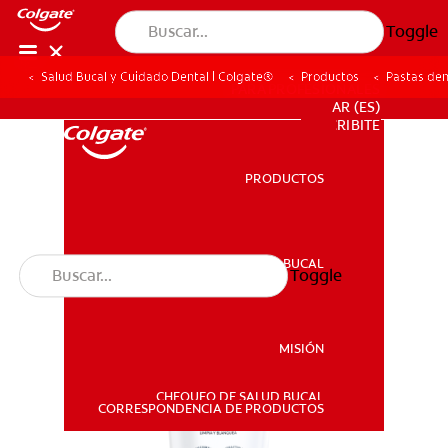
Toggle
Salud Bucal y Cuidado Dental | Colgate®
Productos
Pastas den
PARA PROFESIONALES
AR (ES)
SUSCRIBITE
PRODUCTOS
PRODUCTOS
SALUD BUCAL
Toggle
SALUD BUCAL
MISIÓN
CHEQUEO DE SALUD BUCAL
MISIÓN
CORRESPONDENCIA DE PRODUCTOS