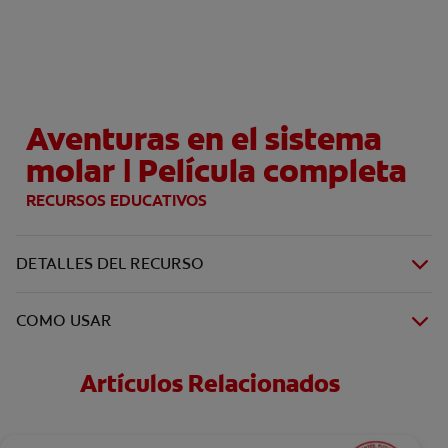
CHEQUEO DE SALUD BUCAL
SELECCIÓN DE PRODUCTOS
Aventuras en el sistema
PARA PROFESIONALES
molar | Película completa
CUPONES
RECURSOS EDUCATIVOS
CO (ES)
DETALLES DEL RECURSO
SUSCRÍBETE
COMO USAR
Artículos Relacionados