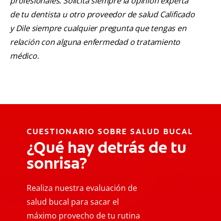
profesionales. Solicita siempre la opinión experta
de tu dentista u otro proveedor de salud Calificado
y Dile siempre cualquier pregunta que tengas en
relación con alguna enfermedad o tratamiento
médico.
CUESTIONARIO SOBRE SALUD BUCAL
¿Qué hay detrás de tu
sonrisa?
Realiza nuestra evaluación de
salud bucal para sacar el
máximo provecho de tu rutina