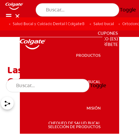
Toggle
Salud Bucal y Cuidado Dental | Colgate®
Salud bucal
Ortodonc
PARA PROFESIONALES
CUPONES
CO (ES)
SUSCRÍBETE
PRODUCTOS
PRODUCTOS
Las Mejores Opciones De
Ortodoncia Para Adultos
SALUD BUCAL
Toggle
SALUD BUCAL
MISIÓN
CHEQUEO DE SALUD BUCAL
MISIÓN
SELECCIÓN DE PRODUCTOS