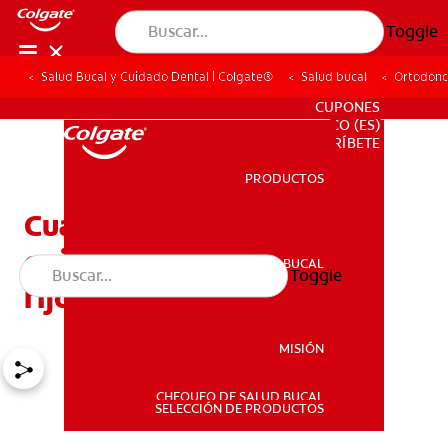
Toggle
Salud Bucal y Cuidado Dental | Colgate®
Salud bucal
Ortodonc
PARA PROFESIONALES
CUPONES
CO (ES)
SUSCRÍBETE
PRODUCTOS
PRODUCTOS
Cuatro motivos para
quitarse sus retenedores
SALUD BUCAL
Toggle
SALUD BUCAL
fijos
MISIÓN
CHEQUEO DE SALUD BUCAL
MISIÓN
SELECCIÓN DE PRODUCTOS