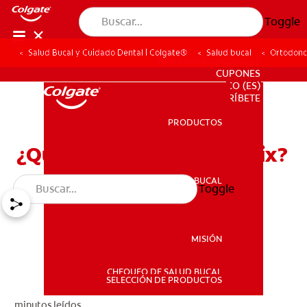
Toggle
Salud Bucal y Cuidado Dental | Colgate®
Salud bucal
Ortodonc
PARA PROFESIONALES
CUPONES
CO (ES)
SUSCRÍBETE
PRODUCTOS
PRODUCTOS
¿Qué es un retenedor Essix?
SALUD BUCAL
Toggle
SALUD BUCAL
MISIÓN
CHEQUEO DE SALUD BUCAL
MISIÓN
SELECCIÓN DE PRODUCTOS
minutos leídos