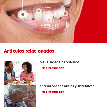
Artículos relacionados
Cinco Razones Sorprendentes Para El
Mal Aliento En Los Niños
Más información
El mal aliento y su relación con las
enfermedades orales y sistémicas
Más información
Tratamiento para el Mal Aliento