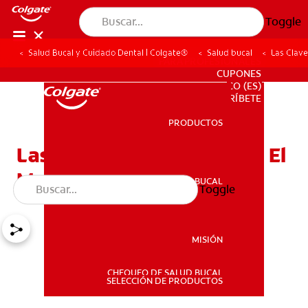
Toggle
Salud Bucal y Cuidado Dental | Colgate®
Salud bucal
Las Clave
PARA PROFESIONALES
CUPONES
CO (ES)
SUSCRÍBETE
PRODUCTOS
PRODUCTOS
Las Claves Para Controlar El
Mal Aliento
SALUD BUCAL
Toggle
SALUD BUCAL
MISIÓN
CHEQUEO DE SALUD BUCAL
MISIÓN
SELECCIÓN DE PRODUCTOS