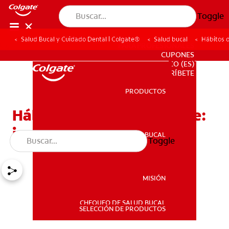
Toggle
Salud Bucal y Cuidado Dental | Colgate®
Salud bucal
Hábitos d
PARA PROFESIONALES
CUPONES
CO (ES)
SUSCRÍBETE
PRODUCTOS
PRODUCTOS
Hábitos diarios de higiene:
incluir la seda dental
SALUD BUCAL
Toggle
SALUD BUCAL
MISIÓN
CHEQUEO DE SALUD BUCAL
MISIÓN
SELECCIÓN DE PRODUCTOS