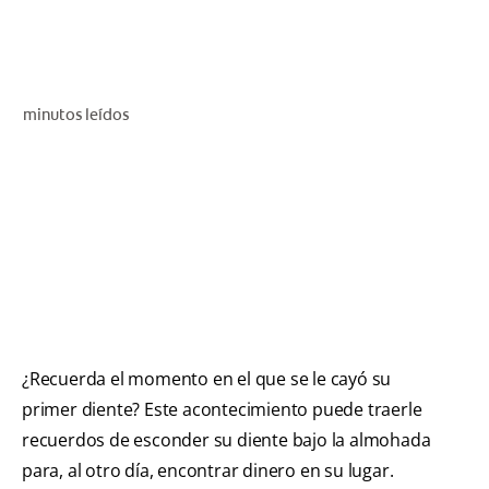
CHEQUEO DE SALUD BUCAL
SELECCIÓN DE PRODUCTOS
minutos leídos
PARA PROFESIONALES
CUPONES
CO (ES)
SUSCRÍBETE
¿Recuerda el momento en el que se le cayó su
primer diente? Este acontecimiento puede traerle
recuerdos de esconder su diente bajo la almohada
para, al otro día, encontrar dinero en su lugar.