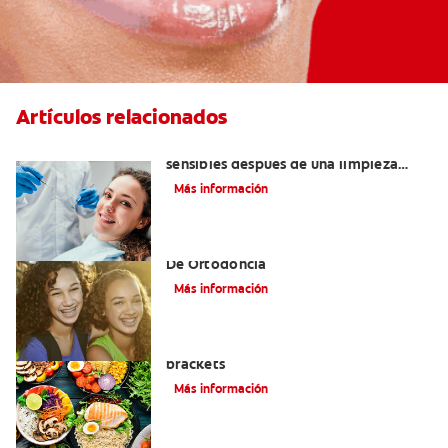
Artículos relacionados
¿Por qué mis dientes se sienten
sensibles después de una limpieza
dental?
Más información
Alinear Los Dientes Con El Tratamiento
De Ortodoncia
Más información
Alimentos que puede comer con
brackets
Más información