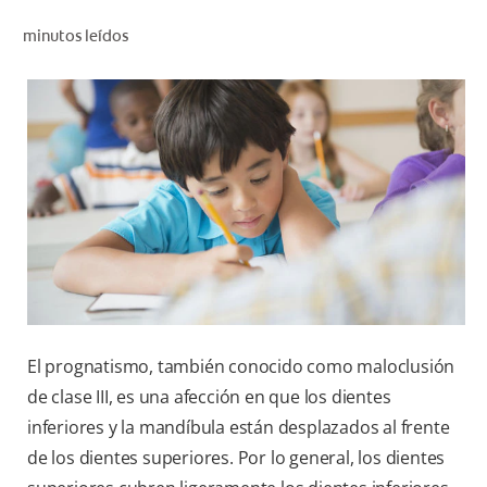
CHEQUEO DE SALUD BUCAL
minutos leídos
SELECCIÓN DE PRODUCTOS
PARA PROFESIONALES
CUPONES
CO (ES)
SUSCRÍBETE
El prognatismo, también conocido como maloclusión
de clase III, es una afección en que los dientes
inferiores y la mandíbula están desplazados al frente
de los dientes superiores. Por lo general, los dientes