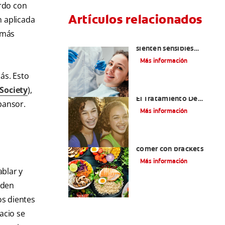
erdo con
Artículos relacionados
n aplicada
 más
¿Por qué mis dientes se
sienten sensibles
después de una
Más información
limpieza dental?
ás. Esto
Society
),
Alinear Los Dientes Con
El Tratamiento De
xpansor.
Ortodoncia
Más información
Alimentos que puede
comer con brackets
Más información
ablar y
eden
os dientes
acio se