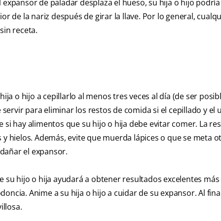
 expansor de paladar desplaza el hueso, su hija o hijo podría
r de la nariz después de girar la llave. Por lo general, cualq
sin receta.
ja o hijo a cepillarlo al menos tres veces al día (de ser posibl
rvir para eliminar los restos de comida si el cepillado y el 
e si hay alimentos que su hijo o hija debe evitar comer. La re
s y hielos. Además, evite que muerda lápices o que se meta o
dañar el expansor.
e su hijo o hija ayudará a obtener resultados excelentes más
ncia. Anime a su hija o hijo a cuidar de su expansor. Al fina
illosa.