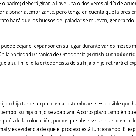
 o padre) deberá girar la llave una o dos veces al día de acu
ría sonar atemorizante, pero tenga en cuenta que la presió
parato hará que los huesos del paladar se muevan, generando
ta puede dejar el expansor en su lugar durante varios meses m
ún la Sociedad Británica de Ortodoncia (
British Orthodontic 
a su fin, el o la ortodoncista de su hija o hijo retirará el e
ijo o hija tarde un poco en acostumbrarse. Es posible que h
l tiempo, su hija o hijo se adaptará. A corto plazo también pu
espués de la colocación, puede que observe un hueco entre l
mal y es evidencia de que el proceso está funcionando. El esp