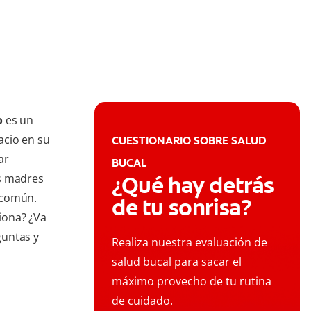
s
o
es un
acio en su
CUESTIONARIO SOBRE SALUD
ar
BUCAL
us madres
¿Qué hay detrás
 común.
de tu sonrisa?
iona? ¿Va
guntas y
Realiza nuestra evaluación de
salud bucal para sacar el
máximo provecho de tu rutina
de cuidado.