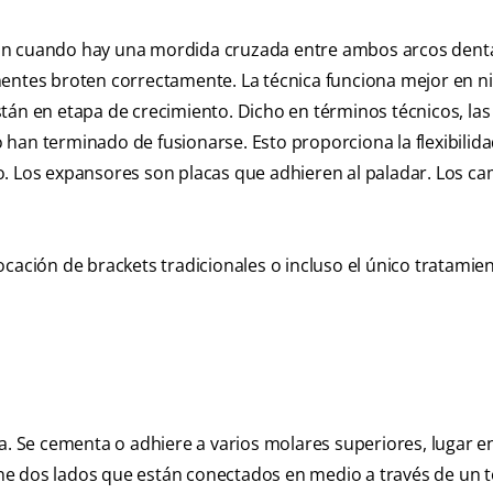
an cuando hay una mordida cruzada entre ambos arcos denta
nentes broten correctamente. La técnica funciona mejor en ni
tán en etapa de crecimiento. Dicho en términos técnicos, las
han terminado de fusionarse. Esto proporciona la flexibilid
o. Los expansores son placas que adhieren al paladar. Los ca
ocación de brackets tradicionales o incluso el único tratamie
ja. Se cementa o adhiere a varios molares superiores, lugar e
e dos lados que están conectados en medio a través de un to