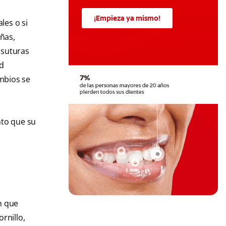
¡Empieza ya mismo!
les o si
ñas,
 suturas
ad
mbios se
nto que su
n que
rnillo,