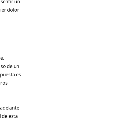
 sentir un
uier dolor
e,
uso de un
spuesta es
tros
 adelante
l de esta