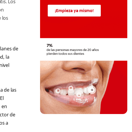
tis. Los
on
¡Empieza ya mismo!
 los
planes de
d, la
nivel
a de las
El
l en
ctor de
os a