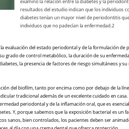
examinó la relación entre la diabetes y la periodonti
resultados del estudio indican que los individuos c
diabetes tenían un mayor nivel de periodontitis que
individuos que no padecían la enfermedad.2
a evaluación del estado periodontal y de la formulación de 
 su grado de control metabólico, la duración de su enfermeda
iabetes, la presencia de factores de riesgo simultáneos y su 
ación del biofilm, tanto por encima como por debajo de la líne
radicular tradicional además de un excelente cuidado en casa. 
ermedad periodontal y de la inflamación oral, que es esencia
betes. Y, porque sabemos que la exposición bacterial es un fa
éticos sanos, bien controlados, los pacientes deben ser animad
 veces al día con una crema dental que ofrezca protección