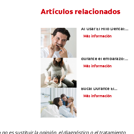
Artículos relacionados
Sangrado De Las Encías
Al Usar El Hilo Dental:
¿Debe Llamar A Su
Más información
Dentista?
Dientes sensibles
durante el embarazo:
qué esperar y cómo
Más información
tratarlos
El Cuidado Y La Salud
Bucal Durante El
Embarazo
Más información
o es sustituir la opinión, el diagnóstico o el tratamiento