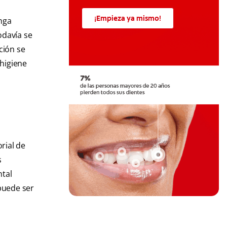
¡Empieza ya mismo!
nga
odavía se
ción se
 higiene
rial de
s
ntal
puede ser