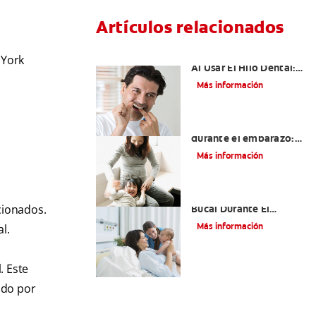
Artículos relacionados
Sangrado De Las Encías
 York
Al Usar El Hilo Dental:
¿Debe Llamar A Su
Más información
Dentista?
Dientes sensibles
durante el embarazo:
qué esperar y cómo
Más información
tratarlos
El Cuidado Y La Salud
cionados.
Bucal Durante El
Embarazo
Más información
l.
. Este
ado por