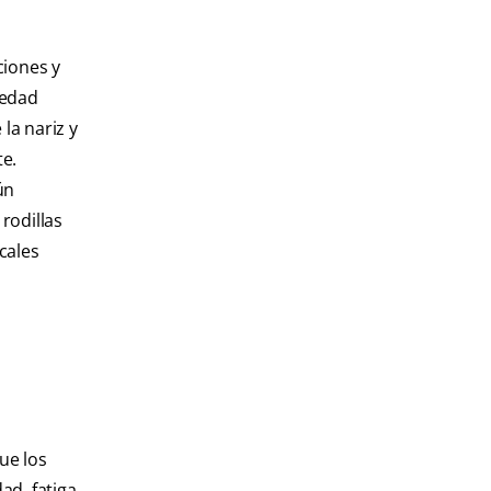
ciones y
 edad
la nariz y
te.
ún
rodillas
cales
ue los
ad, fatiga