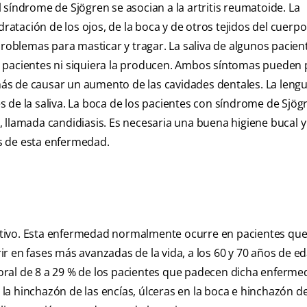
 síndrome de Sjögren se asocian a la artritis reumatoide. La
dratación de los ojos, de la boca y de otros tejidos del cuerpo
blemas para masticar y tragar. La saliva de algunos pacien
s pacientes ni siquiera la producen. Ambos síntomas pueden
demás de causar un aumento de las cavidades dentales. La len
 de la saliva. La boca de los pacientes con síndrome de Sjög
 llamada candidiasis. Es necesaria una buena higiene bucal y 
os de esta enfermedad.
tivo. Esta enfermedad normalmente ocurre en pacientes que
r en fases más avanzadas de la vida, a los 60 y 70 años de e
ral de 8 a 29 % de los pacientes que padecen dicha enferme
a hinchazón de las encías, úlceras en la boca e hinchazón de