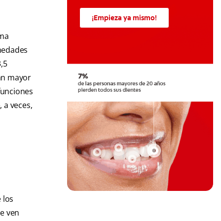
¡Empieza ya mismo!
ema
rmedades
,5
an mayor
funciones
 a veces,
 los
se ven