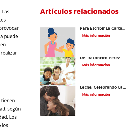
Artículos relacionados
. Las
tes
Ideas Recomendadas
 provocar
Para Escribir La Carta
Al Ratón Pérez Y
gua puede
Más información
Cumplir Las Fantasías
ren
De Su Hijo/A
realizar
Cómo Montar Un Kit
Del Ratoncito Pérez
Más información
Adiós Dientes De
Leche: Celebrando La
Última Visita Del
Más información
Ratoncito Pérez
 tienen
dad, según
dad. Los
 los