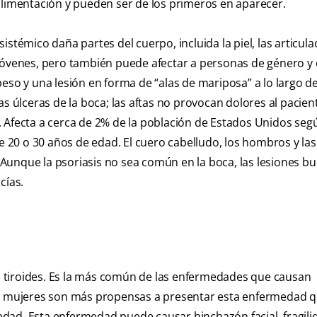
alimentación y pueden ser de los primeros en aparecer.
stémico daña partes del cuerpo, incluida la piel, las articula
 jóvenes, pero también puede afectar a personas de género y
eso y una lesión en forma de “alas de mariposa” a lo largo de 
s úlceras de la boca; las aftas no provocan dolores al pacien
. Afecta a cerca de 2% de la población de Estados Unidos seg
0 o 30 años de edad. El cuero cabelludo, los hombros y las 
Aunque la psoriasis no sea común en la boca, las lesiones bu
cías.
 tiroides. Es la más común de las enfermedades que causan
as mujeres son más propensas a presentar esta enfermedad q
ad. Esta enfermedad puede causar hinchazón facial, fragilid