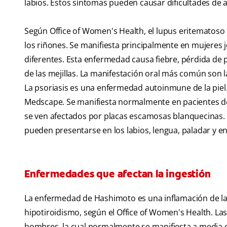
labios. Estos síntomas pueden causar dificultades de 
Según Office of Women's Health, el lupus eritematoso si
los riñones. Se manifiesta principalmente en mujeres
diferentes. Esta enfermedad causa fiebre, pérdida de p
de las mejillas. La manifestación oral más común son la
La psoriasis es una enfermedad autoinmune de la piel
Medscape. Se manifiesta normalmente en pacientes de 2
se ven afectados por placas escamosas blanquecinas. 
pueden presentarse en los labios, lengua, paladar y en
Enfermedades que afectan la ingestión
La enfermedad de Hashimoto es una inflamación de la
hipotiroidismo, según el Office of Women's Health. L
hombres, la cual normalmente se manifiesta a media ed