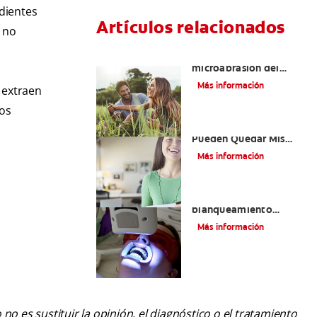
 dientes
Artículos relacionados
e no
¿Qué es la
microabrasión del
esmalte?
Más información
s extraen
los
¿Qué Tan Blancos
Pueden Quedar Mis
Dientes?
Más información
¿Es seguro el
blanqueamiento
dental con rayos UV?
Más información
o es sustituir la opinión, el diagnóstico o el tratamiento