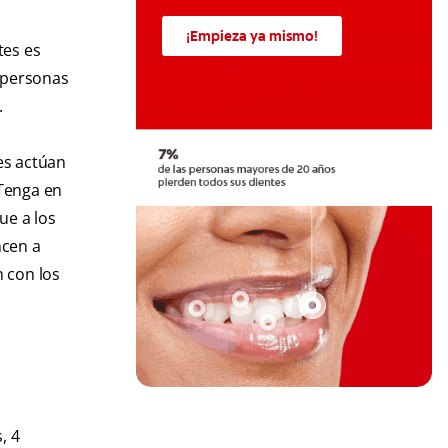
¡Empieza ya mismo!
tes es
s personas
.
tes actúan
 Tenga en
ue a los
ncen a
n con los
, 4