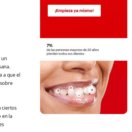
¡Empieza ya mismo!
r un
sana.
a a que el
 sobre
 ciertos
 en la
es