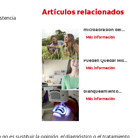
Artículos relacionados
stencia
¿Qué es la
microabrasión del
esmalte?
Más información
¿Qué Tan Blancos
Pueden Quedar Mis
Dientes?
Más información
¿Es seguro el
blanqueamiento
dental con rayos UV?
Más información
o es sustituir la opinión, el diagnóstico o el tratamiento