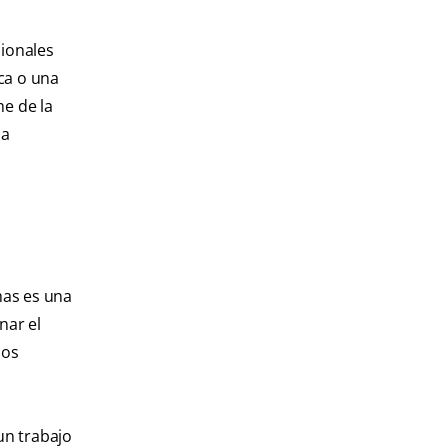
cionales
ca o una
me de la
na
mas es una
nar el
los
un trabajo