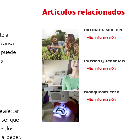
Artículos relacionados
¿Qué es la
microabrasión del
e al
esmalte?
Más información
e causa
n puede
¿Qué Tan Blancos
is
Pueden Quedar Mis
Dientes?
Más información
¿Es seguro el
blanqueamiento
dental con rayos UV?
Más información
e afectar
e ser que
s, los
al beber.