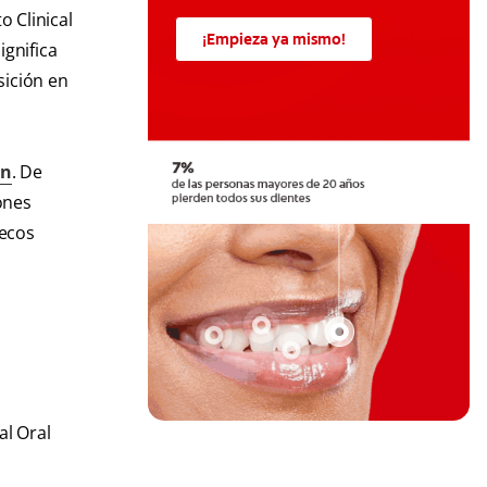
o Clinical
¡Empieza ya mismo!
ignifica
sición en
ón
. De
ones
secos
al Oral