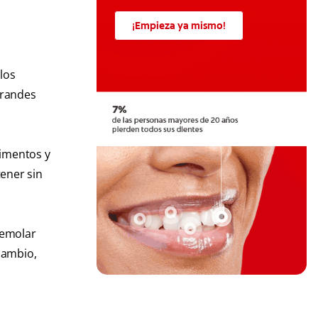
¡Empieza ya mismo!
los
grandes
limentos y
ener sin
remolar
cambio,