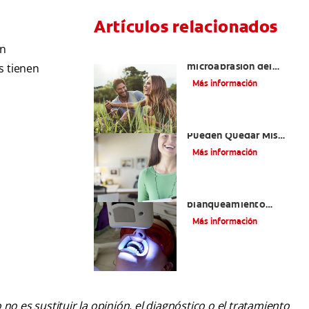
Artículos relacionados
én
¿Qué es la
microabrasión del
s tienen
esmalte?
Más información
¿Qué Tan Blancos
Pueden Quedar Mis
Dientes?
Más información
¿Es seguro el
blanqueamiento
dental con rayos UV?
Más información
o es sustituir la opinión, el diagnóstico o el tratamiento