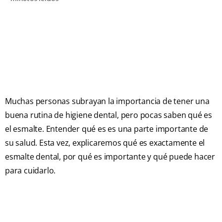
CHEQUEO DE SALUD BUCAL
SELECCIÓN DE PRODUCTOS
PARA PROFESIONALES
CUPONES
Muchas personas subrayan la importancia de tener una
CO (ES)
buena rutina de higiene dental, pero pocas saben qué es
el esmalte. Entender qué es es una parte importante de
SUSCRÍBETE
su salud. Esta vez, explicaremos qué es exactamente el
esmalte dental, por qué es importante y qué puede hacer
para cuidarlo.