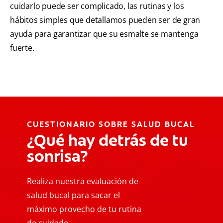
cuidarlo puede ser complicado, las rutinas y los
hábitos simples que detallamos pueden ser de gran
ayuda para garantizar que su esmalte se mantenga
fuerte.
CUESTIONARIO SOBRE SALUD BUCAL
¿Qué hay detrás de tu
sonrisa?
Realiza nuestra evaluación de
salud bucal para sacar el
máximo provecho de tu rutina
de cuidado.