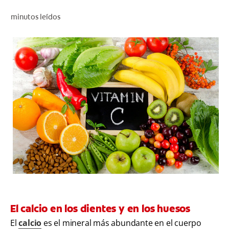
CHEQUEO DE SALUD BUCAL
minutos leídos
SELECCIÓN DE PRODUCTOS
PARA PROFESIONALES
CUPONES
CO (ES)
SUSCRÍBETE
El calcio en los dientes y en los huesos
El
calcio
es el mineral más abundante en el cuerpo