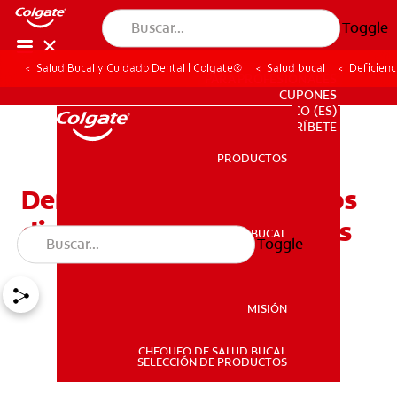
Toggle
Salud Bucal y Cuidado Dental | Colgate®
Salud bucal
Deficienc
PARA PROFESIONALES
CUPONES
CO (ES)
SUSCRÍBETE
PRODUCTOS
PRODUCTOS
Deficiencia de calcio en los
dientes: signos y síntomas
SALUD BUCAL
Toggle
SALUD BUCAL
MISIÓN
CHEQUEO DE SALUD BUCAL
MISIÓN
SELECCIÓN DE PRODUCTOS