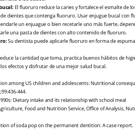
bucal:
El fluoruro reduce la caries y fortalece el esmalte de lo
 de dientes que contenga fluoruro. Usar enjugue bucal con f
endarle un enjuague o bien recetarle uno más fuerte, depe
arle una pasta de dientes con alto contenido de fluoruro.
ro:
Su dentista puede aplicarle fluoruro en forma de espuma,
 reduce la cantidad que toma, practica buenos hábitos de higi
los efectos y disfrutar de una mejor salud bucal.
ption among US children and adolescents: Nutritional conseq
9;99:436-444.
1990s: Dietary intake and its relationship with school meal
riculture, Food and Nutrition Service, Office of Analysis, Nut
ion of soda pop on the permanent dentition: A case report.