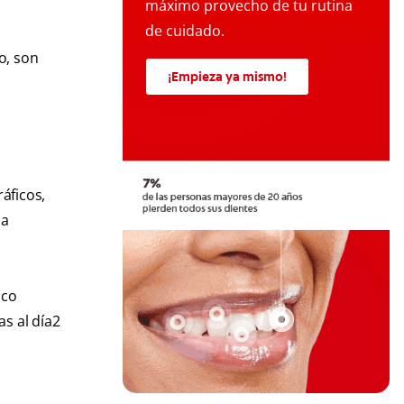
máximo provecho de tu rutina
de cuidado.
o, son
¡Empieza ya mismo!
áficos,
ia
nco
s al día2