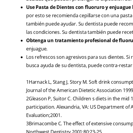
Use Pasta de Dientes con fluoruro y enjuague 
por esto se recomienda cepillarse con una pasta
también puede ayudar. Su dentista puede recom
las condiciones. Su dentista también puede recet
Obtenga un tratamiento profesional de fluoru
enjuague.
Los refrescos son agresivos para sus dientes. Si
busca ayuda de su dentista, puede contra-restar 
1
Harnack L, Stang J, Story M. Soft drink consum
Journal of the American Dietetic Association 199
2
Gleason P, Suitor C. Children s diets in the mid 
participation. Alexandria, VA: US Department of Ag
Evaluation;2001.
3
Brimacombe C. The effect of extensive consumpt
Northwest Dentistry 2001;80:23-25.