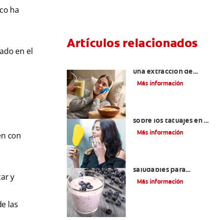
ico ha
Artículos relacionados
ado en el
¿Qué comer después de
una extracción de
muela? Guía de
Más información
alimentación y
recuperación
Lo que necesita saber
sobre los tatuajes en el
labio
Más información
én con
4 Desayunos
saludables para
ar y
empezar el día
Más información
e las