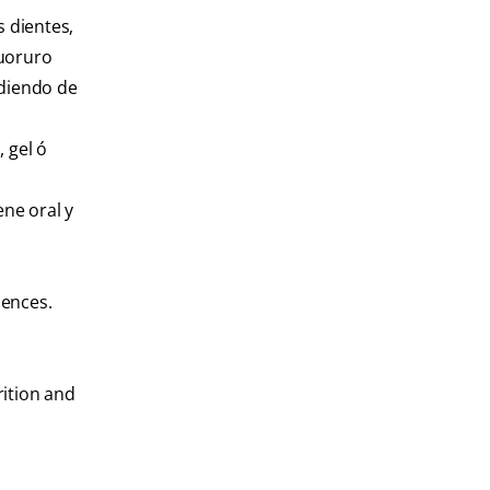
s dientes,
luoruro
ndiendo de
 gel ó
ene oral y
uences.
rition and