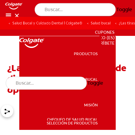
Toggle
Salud Bucal y Cuidado Dental | Colgate®
Salud bucal
¿Las tir
PARA PROFESIONALES
CUPONES
CO (ES)
SUSCRÍBETE
PRODUCTOS
PRODUCTOS
¿Las tiras blanqueadoras de
dientes son una buena
SALUD BUCAL
Toggle
SALUD BUCAL
opción?
MISIÓN
CHEQUEO DE SALUD BUCAL
MISIÓN
SELECCIÓN DE PRODUCTOS