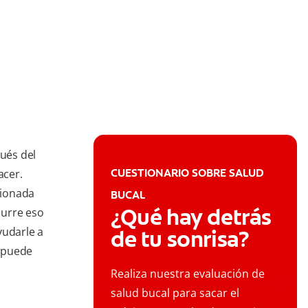
ués del
CUESTIONARIO SOBRE SALUD
acer.
cionada
BUCAL
¿Qué hay detrás
curre eso
yudarle a
de tu sonrisa?
 puede
Realiza nuestra evaluación de
salud bucal para sacar el