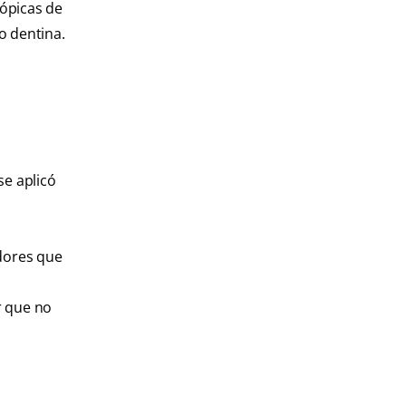
cópicas de
o dentina.
se aplicó
dores que
r que no