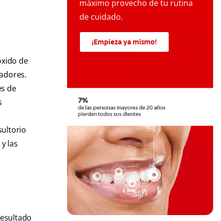
máximo provecho de tu rutina
de cuidado.
¡Empieza ya mismo!
óxido de
adores.
es de
s
sultorio
y las
resultado