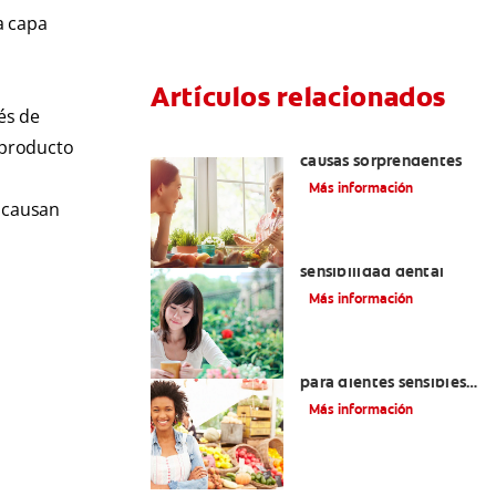
a capa
Artículos relacionados
és de
¿Dolor de encías? Tres
 producto
causas sorprendentes
Más información
o causan
Encuentre alivio a la
sensibilidad dental
Más información
La mejor crema dental
para dientes sensibles:
¿Qué contiene?
Más información