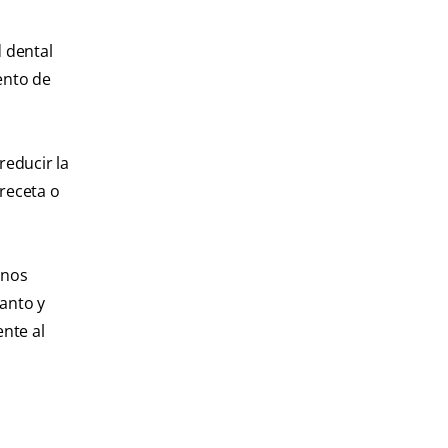
d dental
iento de
reducir la
receta o
unos
tanto y
ente al