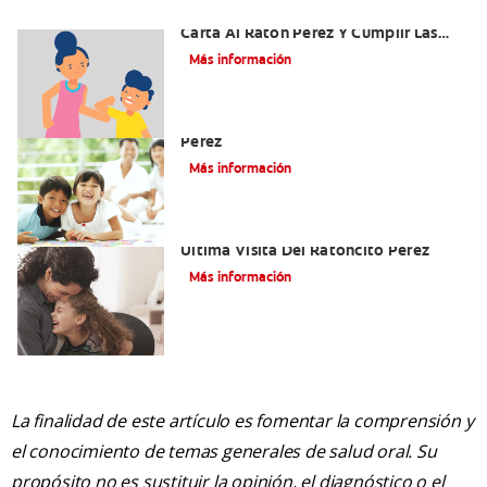
Ideas Recomendadas Para Escribir La
Carta Al Ratón Pérez Y Cumplir Las
Fantasías De Su Hijo/A
Más información
Cómo Montar Un Kit Del Ratoncito
Pérez
Más información
Adiós Dientes De Leche: Celebrando La
Última Visita Del Ratoncito Pérez
Más información
La finalidad de este artículo es fomentar la comprensión y
el conocimiento de temas generales de salud oral. Su
propósito no es sustituir la opinión, el diagnóstico o el