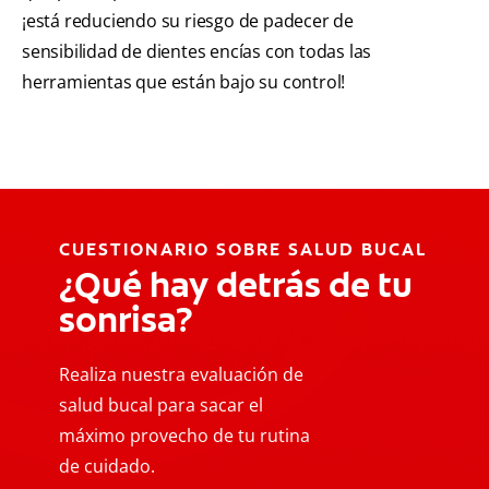
¡está reduciendo su riesgo de padecer de
sensibilidad de dientes encías con todas las
herramientas que están bajo su control!
CUESTIONARIO SOBRE SALUD BUCAL
¿Qué hay detrás de tu
sonrisa?
Realiza nuestra evaluación de
salud bucal para sacar el
máximo provecho de tu rutina
de cuidado.