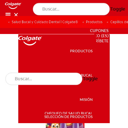
Toggle
Salud Bucal y Cuidado Dental | Colgate®
Productos
Cepillos d
PARA PROFESIONALES
CUPONES
CO (ES)
SUSCRÍBETE
PRODUCTOS
PRODUCTOS
SALUD BUCAL
Toggle
SALUD BUCAL
MISIÓN
CHEQUEO DE SALUD BUCAL
MISIÓN
SELECCIÓN DE PRODUCTOS