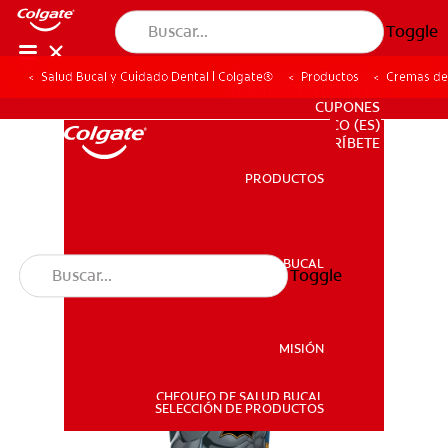
Toggle
Salud Bucal y Cuidado Dental | Colgate®
Productos
Cremas de
PARA PROFESIONALES
CUPONES
CO (ES)
SUSCRÍBETE
PRODUCTOS
PRODUCTOS
SALUD BUCAL
Toggle
SALUD BUCAL
MISIÓN
CHEQUEO DE SALUD BUCAL
MISIÓN
SELECCIÓN DE PRODUCTOS