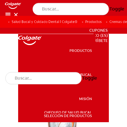
Toggle
Salud Bucal y Cuidado Dental | Colgate®
Productos
Cremas de
PARA PROFESIONALES
CUPONES
CO (ES)
SUSCRÍBETE
PRODUCTOS
PRODUCTOS
SALUD BUCAL
Toggle
SALUD BUCAL
MISIÓN
CHEQUEO DE SALUD BUCAL
MISIÓN
SELECCIÓN DE PRODUCTOS