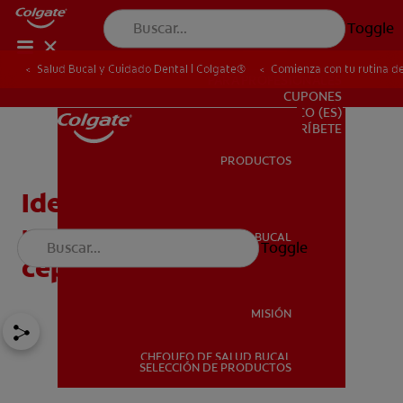
Toggle
Salud Bucal y Cuidado Dental | Colgate®
Comienza con tu rutina de
PARA PROFESIONALES
CUPONES
CO (ES)
SUSCRÍBETE
PRODUCTOS
PRODUCTOS
Ideas divertidas para
premiar a tu hijo por
SALUD BUCAL
Toggle
SALUD BUCAL
cepillarse los dientes
MISIÓN
CHEQUEO DE SALUD BUCAL
MISIÓN
SELECCIÓN DE PRODUCTOS