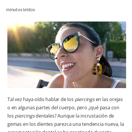
CHEQUEO DE SALUD BUCAL
minutos leídos
CORRESPONDENCIA DE PRODUCTOS
PROMOCIONES
CR (ES)
SUSCRÍBASE
Tal vez haya oído hablar de los
piercings
en las orejas
o en algunas partes del cuerpo, pero ¿qué pasa con
los
piercings
dentales? Aunque la incrustación de
gemas en los dientes parezca una tendencia nueva, la