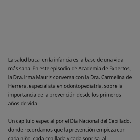
CHEQUEO DE SALUD BUCAL
SELECCIÓN DE PRODUCTOS
PARA PROFESIONALES
CUPONES
La salud bucal en la infancia es la base de una vida
más sana. En este episodio de Academia de Expertos,
DO (ES)
la Dra. Irma Mauriz conversa con la Dra. Carmelina de
SUSCRÍBASE
Herrera, especialista en odontopediatría, sobre la
importancia de la prevención desde los primeros
años de vida.
Un capítulo especial por el Día Nacional del Cepillado,
donde recordamos que la prevención empieza con
cada niño, cada cepillada y cada sonrisa, al