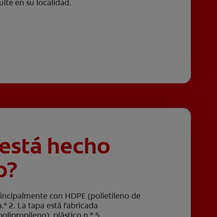
ulte en su localidad.
está hecho
o?
rincipalmente con HDPE (polietileno de
n.º 2. La tapa está fabricada
lipropileno), plástico n.º 5.