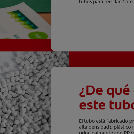
tubos para reciclar. Cons
¿De qué 
este tub
El tubo está fabricado p
alta densidad), plástico 
principalmente con PP (po