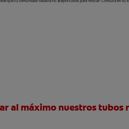
sible que tu comunidad todavía no acepte tubos para reciclar. Consulta en tu lo
r al máximo nuestros tubos r