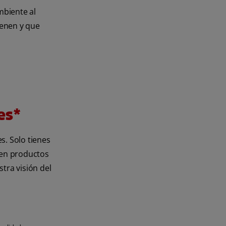
mbiente al
ienen y que
es*
s. Solo tienes
n en productos
stra visión del