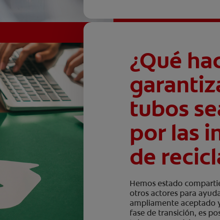
¿Qué ha
garantiz
tubos s
por las 
de recicl
Hemos estado compartie
otros actores para ayudar
ampliamente aceptado y 
fase de transición, es 