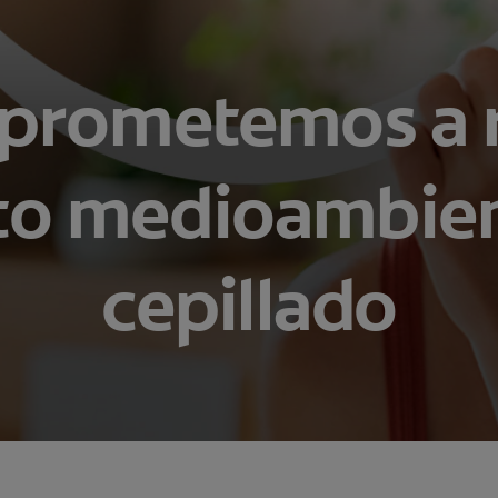
rometemos a r
o medioambien
cepillado