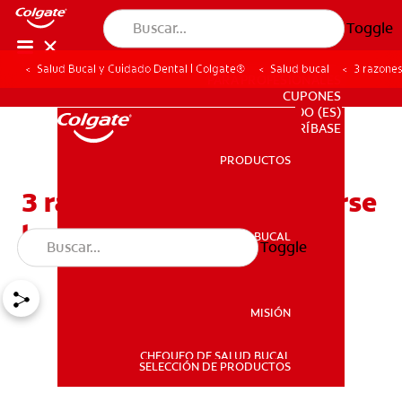
Toggle
Salud Bucal y Cuidado Dental | Colgate®
Salud bucal
3 razones
PARA PROFESIONALES
CUPONES
DO (ES)
SUSCRÍBASE
PRODUCTOS
PRODUCTOS
3 razones para no cepillarse
los dientes con sal
SALUD BUCAL
Toggle
SALUD BUCAL
MISIÓN
CHEQUEO DE SALUD BUCAL
MISIÓN
SELECCIÓN DE PRODUCTOS