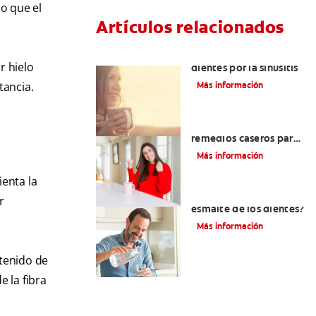
o que el
Artículos relacionados
Aliviar el dolor de los
r hielo
dientes por la sinusitis
tancia.
Más información
Tratamiento y
remedios caseros para
aliviar el dolor de
Más información
dientes
ienta la
¿Se puede restaurar el
r
esmalte de los dientes?
Más información
ntenido de
e la fibra