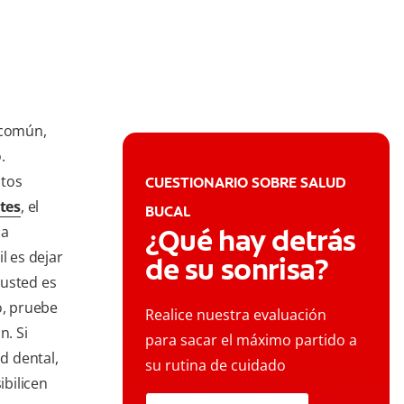
 común,
.
ntos
CUESTIONARIO SOBRE SALUD
tes
, el
BUCAL
na
¿Qué hay detrás
l es dejar
de su sonrisa?
 usted es
o, pruebe
Realice nuestra evaluación
n. Si
para sacar el máximo partido a
ad dental,
su rutina de cuidado
bilicen