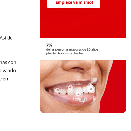
¡Empiece ya mismo!
Así de
.
onas con
salvando
e en
,