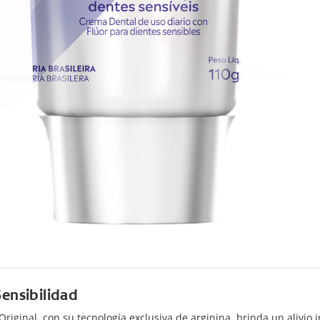
Sensibilidad
Original, con su tecnología exclusiva de arginina, brinda un alivio 