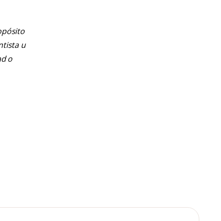
opósito
ntista u
ad o