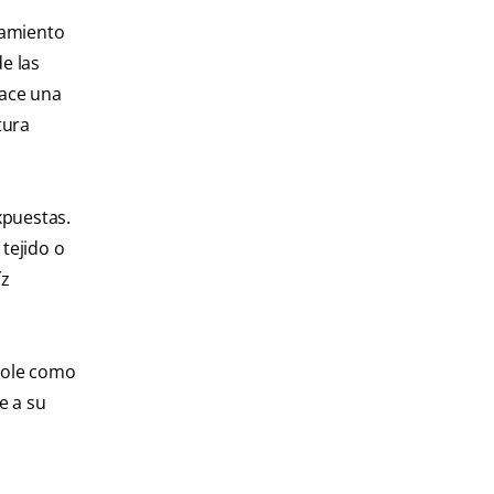
tamiento
de las
hace una
tura
xpuestas.
tejido o
íz
nhole como
e a su