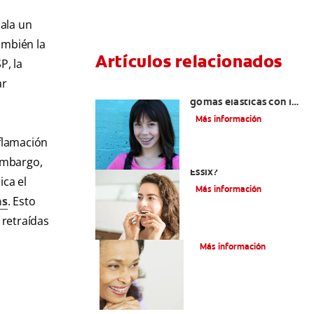
ñala un
ambién la
Artículos relacionados
P, la
ar
¿Por qué se usan
gomas elásticas con los
aparatos de
Más información
ortodoncia?
flamación
¿Qué es un retenedor
embargo,
Essix?
ica el
Más información
as
. Esto
 retraídas
Adultos Y Ortodoncia
Más información