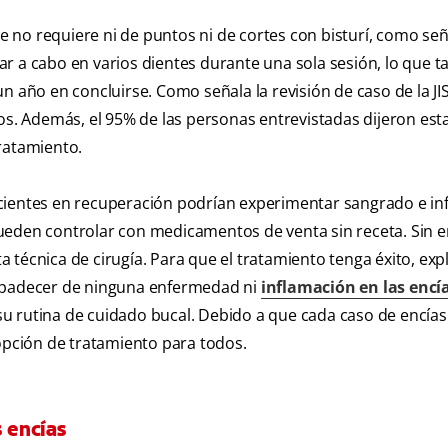
le no requiere ni de puntos ni de cortes con bisturí, como se
r a cabo en varios dientes durante una sola sesión, lo que t
 año en concluirse. Como señala la revisión de caso de la JIS
os. Además, el 95% de las personas entrevistadas dijeron est
ratamiento.
acientes en recuperación podrían experimentar sangrado e in
pueden controlar con medicamentos de venta sin receta. Sin 
técnica de cirugía. Para que el tratamiento tenga éxito, expl
n padecer de ninguna enfermedad ni
inflamación en las encí
u rutina de cuidado bucal. Debido a que cada caso de encías
 opción de tratamiento para todos.
s encías