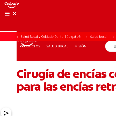
CHEQUEO DE SAL
CHEQUEO DE 
Salud Bucal y Cuidado Dental | Colgate®
Salud bucal
SALUD BUCAL
MISIÓN
PRODUCTOS
PRODUCTOS
SALUD BUCAL
MISIÓN
Cirugía de encías 
PARA PROFESIONALES
CUPONES
DO (ES)
SUSCRÍ
para las encías ret