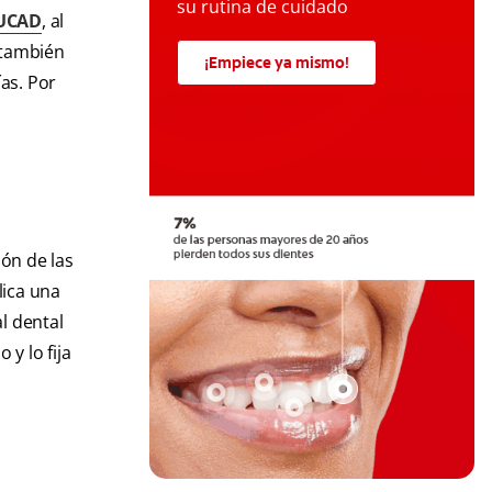
su rutina de cuidado
 UCAD
, al
también
¡Empiece ya mismo!
ías. Por
ión de las
lica una
al dental
y lo fija