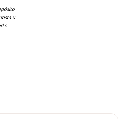
opósito
ntista u
ad o