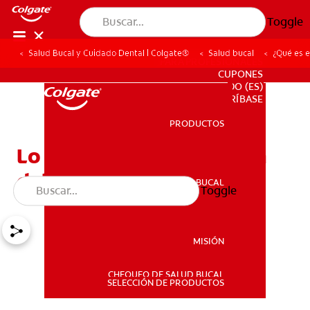
Toggle
Salud Bucal y Cuidado Dental | Colgate®
Salud bucal
¿Qué es e
PARA PROFESIONALES
CUPONES
DO (ES)
SUSCRÍBASE
PRODUCTOS
PRODUCTOS
Lo que debe saber acerca
del cuidado oral vegano
SALUD BUCAL
Toggle
SALUD BUCAL
MISIÓN
CHEQUEO DE SALUD BUCAL
MISIÓN
SELECCIÓN DE PRODUCTOS