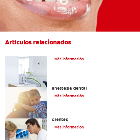
Artículos relacionados
Articaína dental: La nueva novocaína
Más información
Efectos alternos de la procaína o
anestesia dental
Más información
Qué causa las manchas marrones en los
dientes
Más información