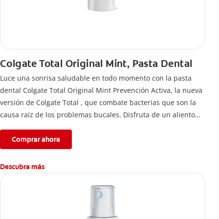
Colgate Total Original Mint, Pasta Dental
Luce una sonrisa saludable en todo momento con la pasta
dental Colgate Total Original Mint Prevención Activa, la nueva
versión de Colgate Total , que combate bacterias que son la
causa raíz de los problemas bucales. Disfruta de un aliento
fresco y mantén una salud bucal completa, gracias a la nueva
fórmula con desempeño superior**** de la pasta de dientes
Comprar ahora
Colgate Total que te ofrece 24 horas** de protección
antibacterial.
Descubra más
****Vs crema dental regular con flúor sin ingrediente
antibacterial.
**Con el cepillado 2 veces por día y uso continuo por 4
semanas.