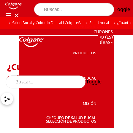
Toggle
Salud Bucal y Cuidado Dental | Colgate®
Salud bucal
¿Cuánto c
PARA PROFESIONALES
CUPONES
DO (ES)
SUSCRÍBASE
PRODUCTOS
PRODUCTOS
¿Cuánto cuesta la cirugía
ortognática?
SALUD BUCAL
Toggle
SALUD BUCAL
MISIÓN
CHEQUEO DE SALUD BUCAL
MISIÓN
SELECCIÓN DE PRODUCTOS