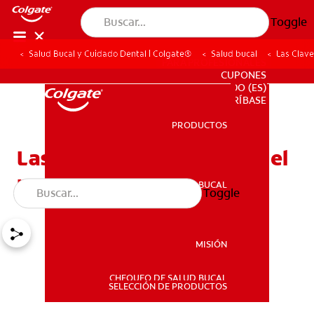
Toggle
Salud Bucal y Cuidado Dental | Colgate®
Salud bucal
Las Clave
PARA PROFESIONALES
CUPONES
DO (ES)
SUSCRÍBASE
PRODUCTOS
PRODUCTOS
Las claves para controlar el
mal aliento
SALUD BUCAL
Toggle
SALUD BUCAL
MISIÓN
CHEQUEO DE SALUD BUCAL
MISIÓN
SELECCIÓN DE PRODUCTOS