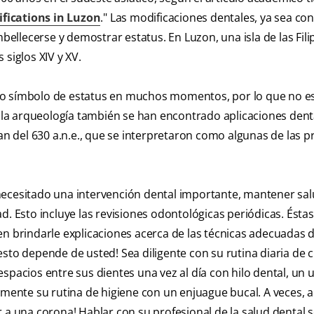
fications in Luzon
." Las modificaciones dentales, ya sea con
lecerse y demostrar estatus. En Luzon, una isla de las Filip
siglos XIV y XV.
mo símbolo de estatus en muchos momentos, por lo que no e
de la arqueología también se han encontrado aplicaciones dent
tan del 630 a.n.e., que se interpretaron como algunas de las 
necesitado una intervención dental importante, mantener sa
d. Esto incluye las revisiones odontológicas periódicas. Ésta
en brindarle explicaciones acerca de las técnicas adecuadas 
 resto depende de usted! Sea diligente con su rutina diaria de
 espacios entre sus dientes una vez al día con hilo dental, un u
emente su rutina de higiene con un enjuague bucal. A veces, a
 a una corona! Hablar con su profesional de la salud dental s