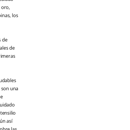
 oro,
inas, los
s de
ales de
primeras
ludables
s son una
de
 cuidado
tensilio
ún así
obre las