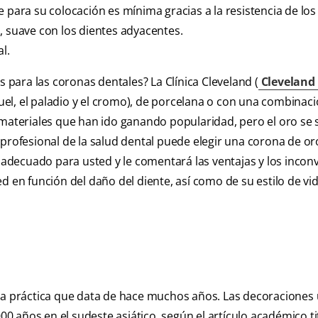
 para su colocación es mínima gracias a la resistencia de los
, suave con los dientes adyacentes.
l.
s para las coronas dentales? La Clínica Cleveland (
Cleveland 
quel, el paladio y el cromo), de porcelana o con una combinac
 materiales que han ido ganando popularidad, pero el oro se 
profesional de la salud dental puede elegir una corona de or
a adecuado para usted y le comentará las ventajas y los incon
d en función del daño del diente, así como de su estilo de vid
una práctica que data de hace muchos años. Las decoraciones 
 años en el sudeste asiático, según el artículo académico t