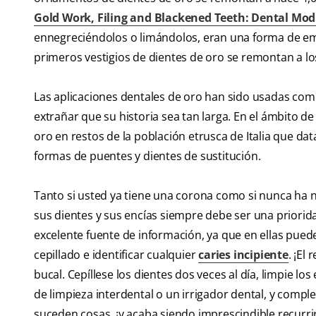
Gold Work, Filing and Blackened Teeth: Dental Modi
ennegreciéndolos o limándolos, eran una forma de embel
primeros vestigios de dientes de oro se remontan a los 
Las aplicaciones dentales de oro han sido usadas co
extrañar que su historia sea tan larga. En el ámbito 
oro en restos de la población etrusca de Italia que da
formas de puentes y dientes de sustitución.
Tanto si usted ya tiene una corona como si nunca ha 
sus dientes y sus encías siempre debe ser una priorida
excelente fuente de información, ya que en ellas pued
cepillado e identificar cualquier
caries incipiente
. ¡El
bucal. Cepíllese los dientes dos veces al día, limpie los
de limpieza interdental o un irrigador dental, y compl
suceden cosas, ¡y acaba siendo imprescindible recurrir