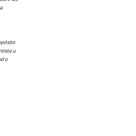
 a
opósito
ntista u
ad o