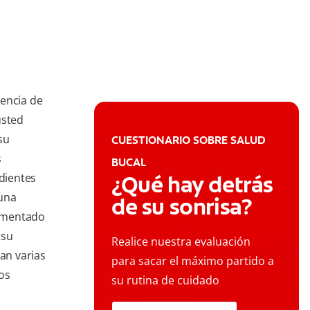
iencia de
usted
su
CUESTIONARIO SOBRE SALUD
s
BUCAL
 dientes
¿Qué hay detrás
 una
de su sonrisa?
comentado
 su
Realice nuestra evaluación
jan varias
para sacar el máximo partido a
os
su rutina de cuidado