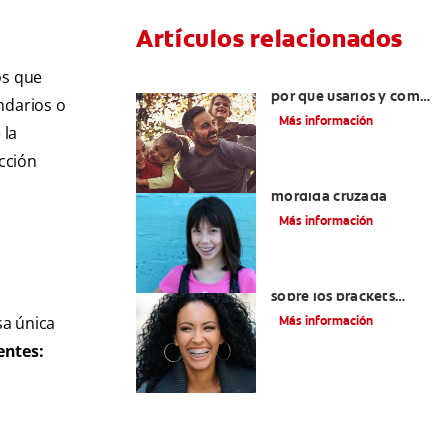
Artículos relacionados
os que
Retenedores dentales :
por qué usarlos y cómo
ndarios o
conservarlos
Más información
 la
acción
Cómo corregir una
mordida cruzada
Más información
Todo lo que debe saber
sobre los brackets
metálicos
sa única
Más información
entes: