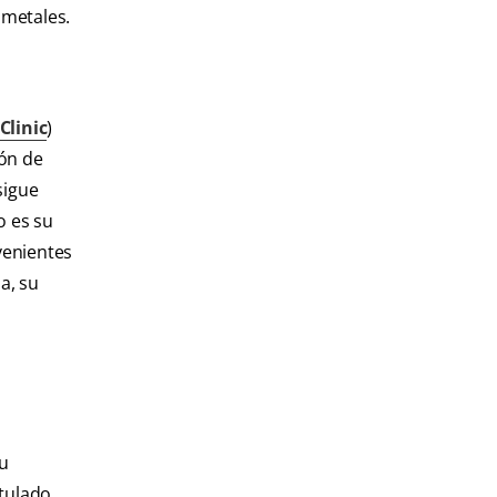
 metales.
Clinic
)
ión de
sigue
o es su
venientes
a, su
u
itulado