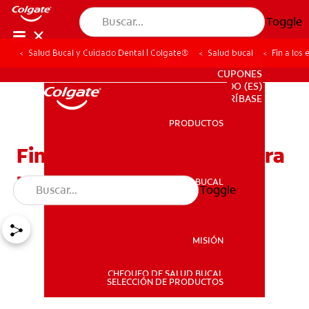
Toggle
Salud Bucal y Cuidado Dental | Colgate®
Salud bucal
Fin a los
PARA PROFESIONALES
CUPONES
DO (ES)
SUSCRÍBASE
PRODUCTOS
PRODUCTOS
Fin a los enredos: Guía para
usar hilo dental
SALUD BUCAL
Toggle
SALUD BUCAL
MISIÓN
CHEQUEO DE SALUD BUCAL
MISIÓN
SELECCIÓN DE PRODUCTOS