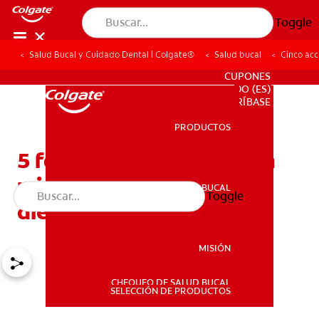
Toggle
Salud Bucal y Cuidado Dental | Colgate®
Salud bucal
Cinco acc
PARA PROFESIONALES
CUPONES
DO (ES)
SUSCRÍBASE
PRODUCTOS
PRODUCTOS
5 formas de ahorrar agua
mientras se cepilla los
SALUD BUCAL
Toggle
SALUD BUCAL
dientes
MISIÓN
CHEQUEO DE SALUD BUCAL
MISIÓN
SELECCIÓN DE PRODUCTOS