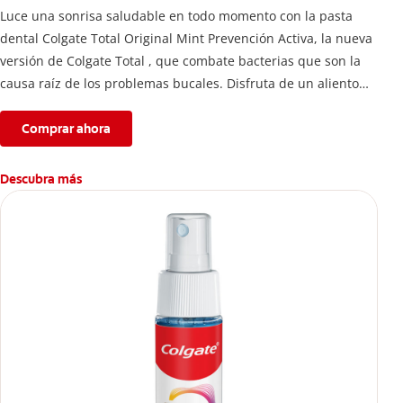
Luce una sonrisa saludable en todo momento con la pasta
dental Colgate Total Original Mint Prevención Activa, la nueva
versión de Colgate Total , que combate bacterias que son la
causa raíz de los problemas bucales. Disfruta de un aliento
fresco y mantén una salud bucal completa, gracias a la nueva
fórmula con desempeño superior**** de la pasta de dientes
Comprar ahora
Colgate Total que te ofrece 24 horas** de protección
antibacterial.
Descubra más
****Vs crema dental regular con flúor sin ingrediente
antibacterial.
**Con el cepillado 2 veces por día y uso continuo por 4
semanas.