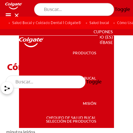
Toggle
Salud Bucal y Cuidado Dental | Colgate®
Salud bucal
Cómo Usar
PARA PROFESIONALES
CUPONES
DO (ES)
SUSCRÍBASE
PRODUCTOS
PRODUCTOS
Cómo Usar El Hilo Dental
SALUD BUCAL
Toggle
SALUD BUCAL
MISIÓN
CHEQUEO DE SALUD BUCAL
MISIÓN
SELECCIÓN DE PRODUCTOS
minutos leídos