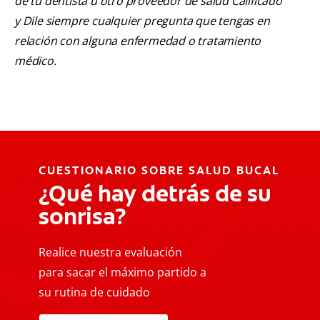
de tu dentista u otro proveedor de salud Calificado
y Dile siempre cualquier pregunta que tengas en
relación con alguna enfermedad o tratamiento
médico.
CUESTIONARIO SOBRE SALUD BUCAL
¿Qué hay detrás de su
sonrisa?
Realice nuestra evaluación
para sacar el máximo partido a
su rutina de cuidado