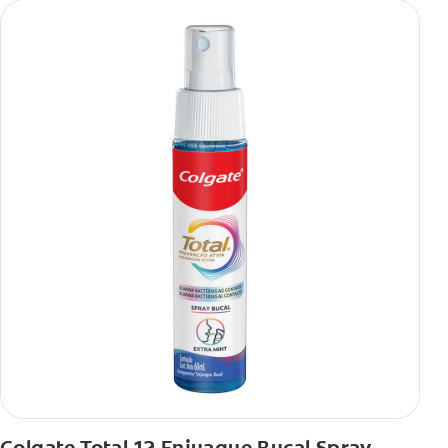
****Vs crema dental regular con flúor sin ingrediente
antibacterial.
**Con el cepillado 2 veces por día y uso continuo por 4
semanas.