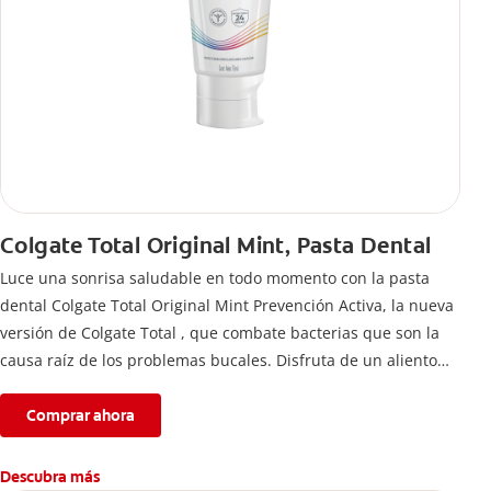
Colgate Total Original Mint, Pasta Dental
Luce una sonrisa saludable en todo momento con la pasta
dental Colgate Total Original Mint Prevención Activa, la nueva
versión de Colgate Total , que combate bacterias que son la
causa raíz de los problemas bucales. Disfruta de un aliento
fresco y mantén una salud bucal completa, gracias a la nueva
fórmula con desempeño superior**** de la pasta de dientes
Comprar ahora
Colgate Total que te ofrece 24 horas** de protección
antibacterial.
Descubra más