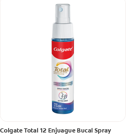
antibacterial.
**Con el cepillado 2 veces por día y uso continuo por 4
semanas.
Colgate Total 12 Enjuague Bucal Spray