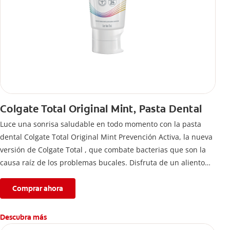
Colgate Total Original Mint, Pasta Dental
Luce una sonrisa saludable en todo momento con la pasta
dental Colgate Total Original Mint Prevención Activa, la nueva
versión de Colgate Total , que combate bacterias que son la
causa raíz de los problemas bucales. Disfruta de un aliento
fresco y mantén una salud bucal completa, gracias a la nueva
fórmula con desempeño superior**** de la pasta de dientes
Comprar ahora
Colgate Total que te ofrece 24 horas** de protección
antibacterial.
Descubra más
****Vs crema dental regular con flúor sin ingrediente