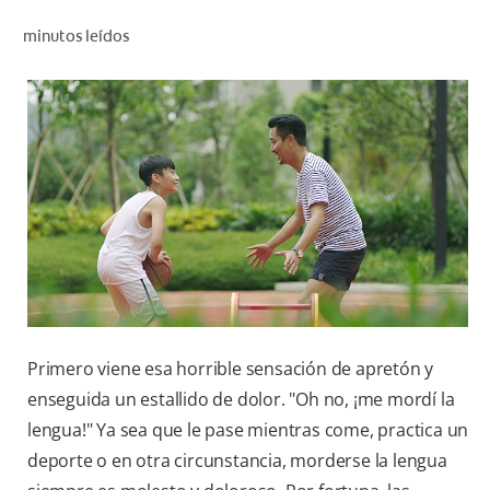
CHEQUEO DE SALUD BUCAL
minutos leídos
SELECCIÓN DE PRODUCTOS
PARA PROFESIONALES
CUPONES
DO (ES)
SUSCRÍBASE
Primero viene esa horrible sensación de apretón y
enseguida un estallido de dolor. "Oh no, ¡me mordí la
lengua!" Ya sea que le pase mientras come, practica un
deporte o en otra circunstancia, morderse la lengua