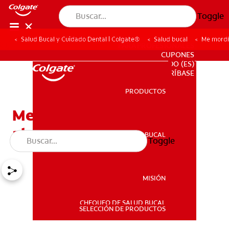
Toggle
Salud Bucal y Cuidado Dental | Colgate®
Salud bucal
Me mordí 
PARA PROFESIONALES
CUPONES
DO (ES)
SUSCRÍBASE
PRODUCTOS
PRODUCTOS
Me mordí la lengua. ¿Y
ahora?
SALUD BUCAL
Toggle
SALUD BUCAL
MISIÓN
CHEQUEO DE SALUD BUCAL
MISIÓN
SELECCIÓN DE PRODUCTOS