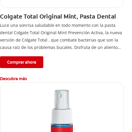
Colgate Total Original Mint, Pasta Dental
Luce una sonrisa saludable en todo momento con la pasta
dental Colgate Total Original Mint Prevención Activa, la nueva
versión de Colgate Total , que combate bacterias que son la
causa raíz de los problemas bucales. Disfruta de un aliento
fresco y mantén una salud bucal completa, gracias a la nueva
fórmula con desempeño superior**** de la pasta de dientes
Comprar ahora
Colgate Total que te ofrece 24 horas** de protección
antibacterial.
Descubra más
****Vs crema dental regular con flúor sin ingrediente
antibacterial.
**Con el cepillado 2 veces por día y uso continuo por 4
semanas.