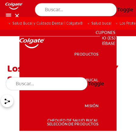
Toggle
Salud Bucal y Cuidado Dental | Colgate®
Salud bucal
Los Prot
PARA PROFESIONALES
CUPONES
DO (ES)
SUSCRÍBASE
PRODUCTOS
PRODUCTOS
Los Protectores Bucales Y
Su Mantenimiento
SALUD BUCAL
Toggle
SALUD BUCAL
MISIÓN
CHEQUEO DE SALUD BUCAL
MISIÓN
SELECCIÓN DE PRODUCTOS