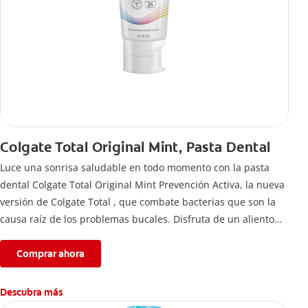
Colgate Total Original Mint, Pasta Dental
Luce una sonrisa saludable en todo momento con la pasta
dental Colgate Total Original Mint Prevención Activa, la nueva
versión de Colgate Total , que combate bacterias que son la
causa raíz de los problemas bucales. Disfruta de un aliento
fresco y mantén una salud bucal completa, gracias a la nueva
fórmula con desempeño superior**** de la pasta de dientes
Comprar ahora
Colgate Total que te ofrece 24 horas** de protección
antibacterial.
Descubra más
****Vs crema dental regular con flúor sin ingrediente