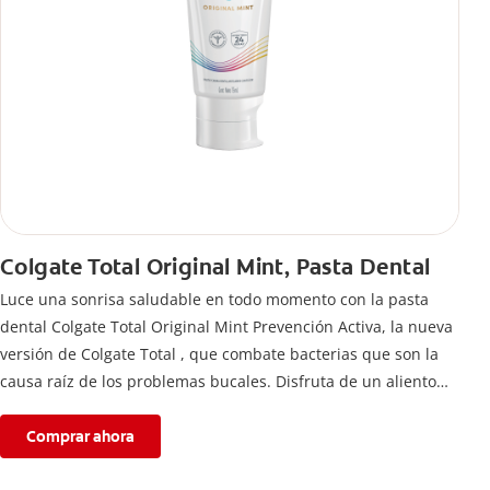
Colgate Total Original Mint, Pasta Dental
Luce una sonrisa saludable en todo momento con la pasta
dental Colgate Total Original Mint Prevención Activa, la nueva
versión de Colgate Total , que combate bacterias que son la
causa raíz de los problemas bucales. Disfruta de un aliento
fresco y mantén una salud bucal completa, gracias a la nueva
fórmula con desempeño superior**** de la pasta de dientes
Comprar ahora
Colgate Total que te ofrece 24 horas** de protección