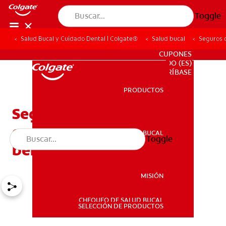
Toggle
Salud Bucal y Cuidado Dental | Colgate®
Salud bucal
Seguros 
PARA PROFESIONALES
CUPONES
DO (ES)
SUSCRÍBASE
PRODUCTOS
PRODUCTOS
Seguros dentales
económicos y todos sus
SALUD BUCAL
Toggle
SALUD BUCAL
beneficios
MISIÓN
CHEQUEO DE SALUD BUCAL
MISIÓN
SELECCIÓN DE PRODUCTOS