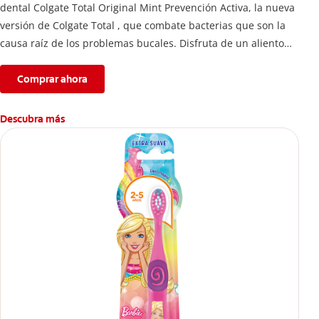
dental Colgate Total Original Mint Prevención Activa, la nueva
versión de Colgate Total , que combate bacterias que son la
causa raíz de los problemas bucales. Disfruta de un aliento
fresco y mantén una salud bucal completa, gracias a la nueva
fórmula con desempeño superior**** de la pasta de dientes
Comprar ahora
Colgate Total que te ofrece 24 horas** de protección
antibacterial.
Descubra más
****Vs crema dental regular con flúor sin ingrediente
antibacterial.
**Con el cepillado 2 veces por día y uso continuo por 4
semanas.