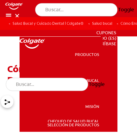
Toggle
Salud Bucal y Cuidado Dental | Colgate®
Salud bucal
Cómo Enc
PARA PROFESIONALES
CUPONES
DO (ES)
SUSCRÍBASE
PRODUCTOS
PRODUCTOS
Cómo Encontrar Un
Dentista En Su Zona
SALUD BUCAL
Toggle
SALUD BUCAL
MISIÓN
CHEQUEO DE SALUD BUCAL
MISIÓN
SELECCIÓN DE PRODUCTOS