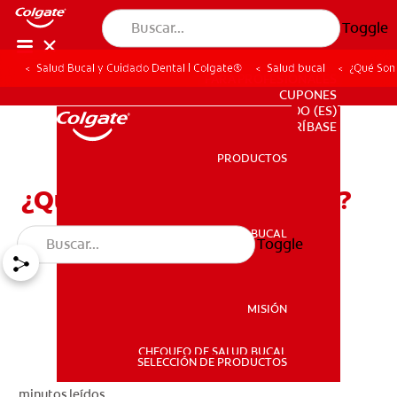
Toggle
Salud Bucal y Cuidado Dental | Colgate®
Salud bucal
¿Qué Son
PARA PROFESIONALES
CUPONES
DO (ES)
SUSCRÍBASE
PRODUCTOS
PRODUCTOS
¿Qué Son Las Dentaduras?
SALUD BUCAL
Toggle
SALUD BUCAL
MISIÓN
CHEQUEO DE SALUD BUCAL
MISIÓN
SELECCIÓN DE PRODUCTOS
minutos leídos