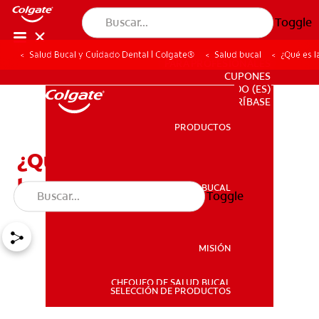
Toggle
Salud Bucal y Cuidado Dental | Colgate®
Salud bucal
¿Qué es l
PARA PROFESIONALES
CUPONES
DO (ES)
SUSCRÍBASE
PRODUCTOS
PRODUCTOS
¿Qué es la microsomía
hemifacial?
SALUD BUCAL
Toggle
SALUD BUCAL
MISIÓN
CHEQUEO DE SALUD BUCAL
MISIÓN
SELECCIÓN DE PRODUCTOS