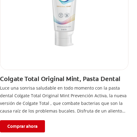
Colgate Total Original Mint, Pasta Dental
Luce una sonrisa saludable en todo momento con la pasta
dental Colgate Total Original Mint Prevención Activa, la nueva
versión de Colgate Total , que combate bacterias que son la
causa raíz de los problemas bucales. Disfruta de un aliento
fresco y mantén una salud bucal completa, gracias a la nueva
fórmula con desempeño superior**** de la pasta de dientes
Comprar ahora
Colgate Total que te ofrece 24 horas** de protección